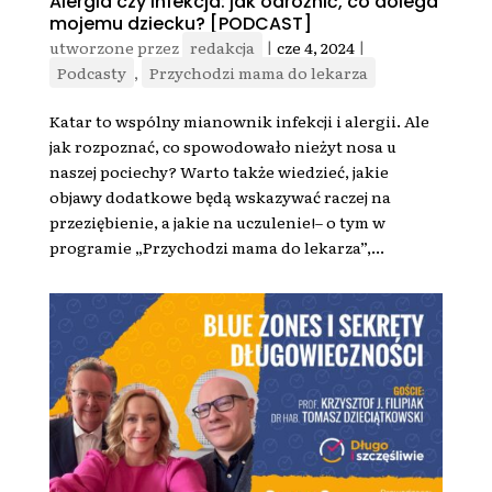
Alergia czy infekcja: jak odróżnić, co dolega
mojemu dziecku? [PODCAST]
utworzone przez
redakcja
|
cze 4, 2024
|
Podcasty
,
Przychodzi mama do lekarza
Katar to wspólny mianownik infekcji i alergii. Ale
jak rozpoznać, co spowodowało nieżyt nosa u
naszej pociechy? Warto także wiedzieć, jakie
objawy dodatkowe będą wskazywać raczej na
przeziębienie, a jakie na uczulenie!– o tym w
programie „Przychodzi mama do lekarza”,...