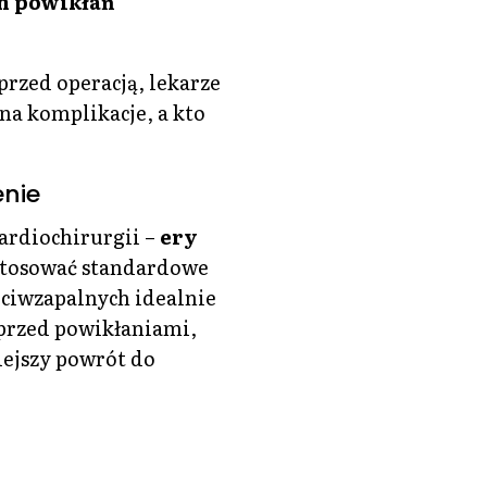
h powikłań
przed operacją, lekarze
na komplikacje, a kto
enie
ardiochirurgii –
ery
 stosować standardowe
eciwzapalnych idealnie
 przed powikłaniami,
iejszy powrót do