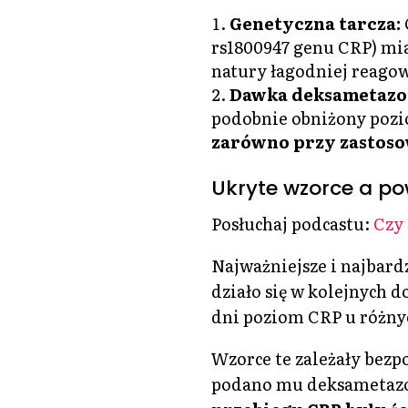
Genetyczna tarcza:
rs1800947 genu CRP) mia
natury łagodniej reagow
Dawka deksametazo
podobnie obniżony pozi
zarówno przy zastoso
Ukryte wzorce a po
Posłuchaj podcastu:
Czy 
Najważniejsze i najbard
działo się w kolejnych d
dni poziom CRP u różny
Wzorce te zależały bezpo
podano mu deksametaz