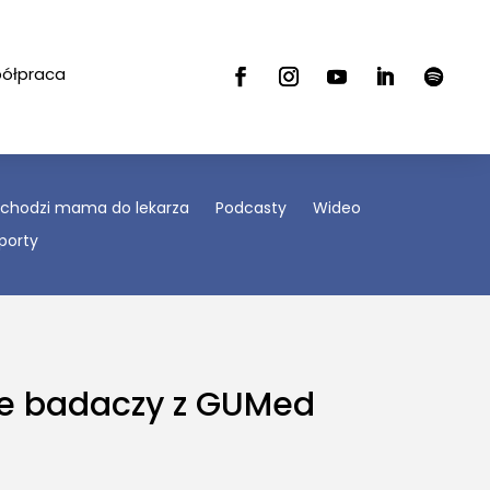
półpraca
ychodzi mama do lekarza
Podcasty
Wideo
porty
cie badaczy z GUMed