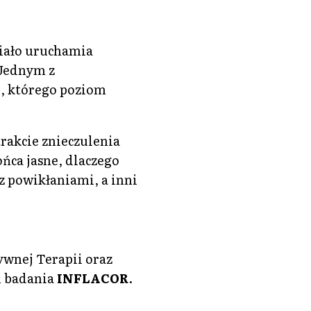
Ciało uruchamia
 Jednym z
)
, którego poziom
rakcie znieczulenia
ńca jasne, dlaczego
z powikłaniami, a inni
ywnej Terapii oraz
h badania
INFLACOR
.