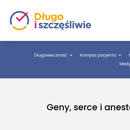
Długowieczność
Kompas pacjenta
Medy
Geny, serce i anes