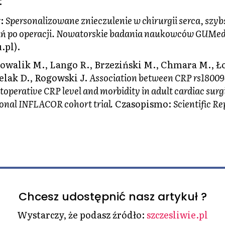
:
:
Spersonalizowane znieczulenie w chirurgii serca, szyb
ań po operacji. Nowatorskie badania naukowców GUMe
.pl).
owalik M., Lango R., Brzeziński M., Chmara M., Ł
ielak D., Rogowski J.
Association between CRP rs18009
perative CRP level and morbidity in adult cardiac surgi
ional INFLACOR cohort trial.
Czasopismo:
Scientific Re
Chcesz udostępnić nasz artykuł ?
Wystarczy, że podasz źródło:
szczesliwie.pl