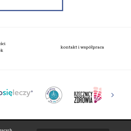
ści
kontakt i współpraca
ek
edukacyjne.
czących