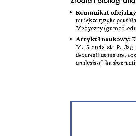
Źródła i bibliografia
Komunikat oficjalny
mniejsze ryzyko powikł
Medyczny (gumed.edu
Artykuł naukowy:
K
M., Siondalski P., Jag
dexamethasone use, posto
analysis of the observat