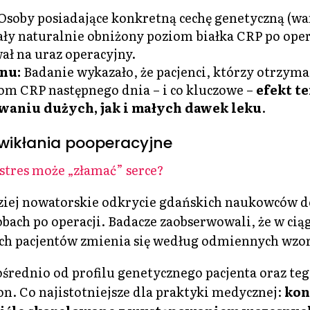
Osoby posiadające konkretną cechę genetyczną (w
ły naturalnie obniżony poziom białka CRP po opera
ał na uraz operacyjny.
nu:
Badanie wykazało, że pacjenci, którzy otrzym
om CRP następnego dnia – i co kluczowe –
efekt te
waniu dużych, jak i małych dawek leku
.
wikłania pooperacyjne
stres może „złamać” serce?
ziej nowatorskie odkrycie gdańskich naukowców do
obach po operacji.
Badacze zaobserwowali, że w cią
ch pacjentów zmienia się według odmiennych wzorc
średnio od profilu genetycznego pacjenta oraz tego
on.
Co najistotniejsze dla praktyki medycznej:
kon