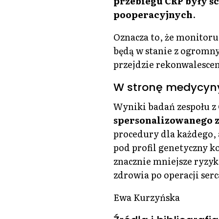
przebiegu CRP były ś
pooperacyjnych
.
Oznacza to, że monitoruj
będą w stanie z ogromny
przejdzie rekonwalescenc
W stronę medycyny 
Wyniki badań zespołu z
spersonalizowanego z
procedury dla każdego, 
pod profil genetyczny 
znacznie mniejsze ryzyk
zdrowia po operacji serc
Ewa Kurzyńska