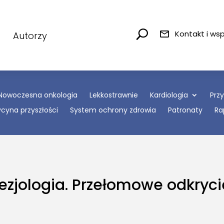
Kontakt i ws
Autorzy
Nowoczesna onkologia
Lekkostrawnie
Kardiologia
Prz
cyna przyszłości
System ochrony zdrowia
Patronaty
Ra
tezjologia. Przełomowe odkry