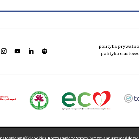
polityka prywatno
polityka ciastecz
 zawarte w naszym serwisie należy traktować jedynie jako informacyjno-
 stosujemy pliki cookies. Korzystanie ze Strony, bez zmiany ustawień doty