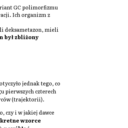
ariant GC polimorfizmu
cji. Ich organizm z
ali deksametazon, mieli
n był zbliżony
tyczyło jednak tego, co
gu pierwszych czterech
ów (trajektorii).
, czy i w jakiej dawce
kretne wzorce