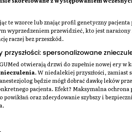
ciśle skorelowane z występowaniem wczesnyc
ąc te wzorce lub znając profil genetyczny pacjenta 
m wyprzedzeniem przewidzieć, kto jest narażony 
ję raczej bez przeszkód.
przyszłości: spersonalizowane znieczul
 GUMed otwierają drzwi do zupełnie nowej ery w k
nieczulenia
. W niedalekiej przyszłości, zamiast
anestezjolog będzie mógł dobrać dawkę leków prz
konkretnego pacjenta. Efekt? Maksymalna ochrona
o powikłań oraz zdecydowanie szybszy i bezpieczn
a.