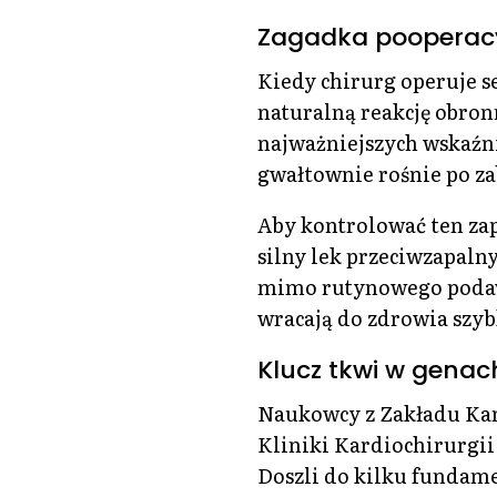
Zagadka pooperac
Kiedy chirurg operuje se
naturalną reakcję obro
najważniejszych wskaźn
gwałtownie rośnie po za
Aby kontrolować ten zap
silny lek przeciwzapaln
mimo rutynowego podawan
wracają do zdrowia szyb
Klucz tkwi w genac
Naukowcy z Zakładu Kard
Kliniki Kardiochirurgi
Doszli do kilku fundam