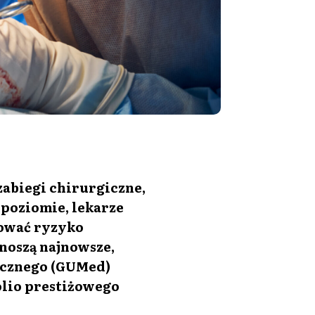
abiegi chirurgiczne,
poziomie, lekarze
zować ryzyko
noszą najnowsze,
ycznego (GUMed)
olio prestiżowego