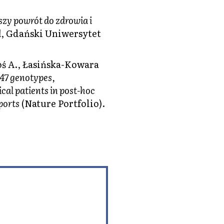
szy powrót do zdrowia i
d
, Gdański Uniwersytet
oś A., Łasińska-Kowara
47 genotypes,
cal patients in post-hoc
ports
(Nature Portfolio).