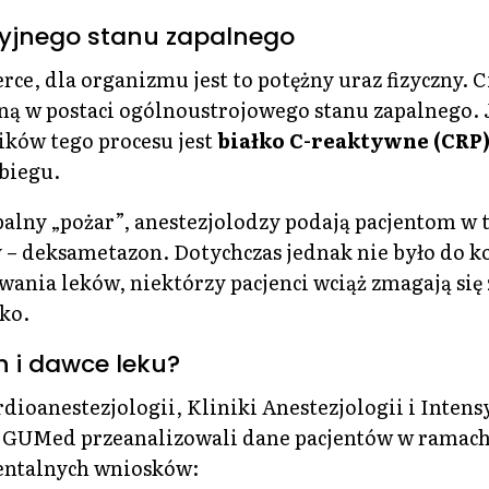
yjnego stanu zapalnego
rce, dla organizmu jest to potężny uraz fizyczny. 
nną w postaci ogólnoustrojowego stanu zapalnego.
ików tego procesu jest
białko C-reaktywne (CRP
biegu.
alny „pożar”, anestezjolodzy podają pacjentom w t
y – deksametazon. Dotychczas jednak nie było do ko
ia leków, niektórzy pacjenci wciąż zmagają się 
ko.
h i dawce leku?
ioanestezjologii, Kliniki Anestezjologii i Intens
i GUMed przeanalizowali dane pacjentów w ramac
entalnych wniosków: